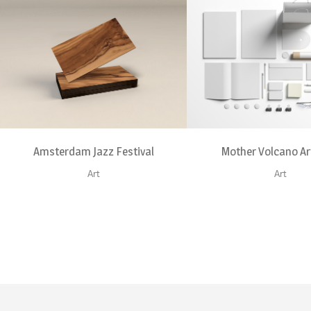
ZOOM
VIEW
ZOOM
VI
Amsterdam Jazz Festival
Mother Volcano A
Art
Art