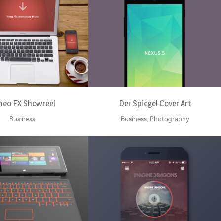
OOM
VIEW
ZOOM
VIEW
meo FX Showreel
Der Spiegel Cover Art
Business
Business, Photography
OOM
VIEW
ZOOM
VIEW