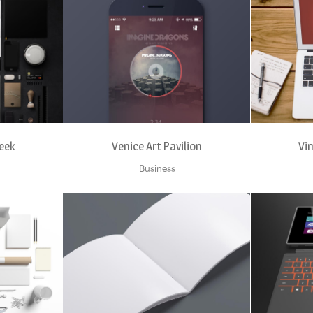
EW
ZOOM
VIEW
Z
Week
Venice Art Pavilion
Vi
Business
EW
ZOOM
VIEW
Z