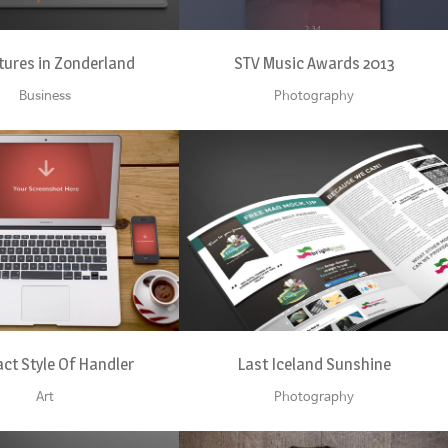
tures in Zonderland
STV Music Awards 2013
Business
Photography
OOM
VIEW
ZOOM
VIEW
ct Style Of Handler
Last Iceland Sunshine
Art
Photography