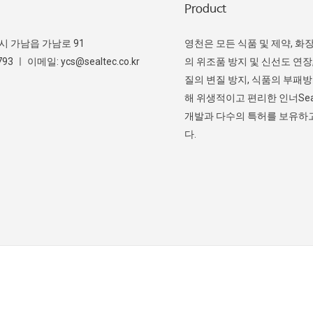
Product
주시 가남읍 가남로 91
영천은 모든 식품 및 제약, 화
3 ㅣ 이메일: ycs@sealtec.co.kr
의 위조품 방지 및 신선도 연장,
질의 변질 방지, 식품의 부패
해 위생적이고 편리한 인너Sea
개발과 다수의 특허를 보유하
다.