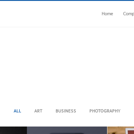
home/ycseal/www/wp-admin/includes/class-wp-filesystem-ftpext.p
Home
Comp
ALL
ART
BUSINESS
PHOTOGRAPHY