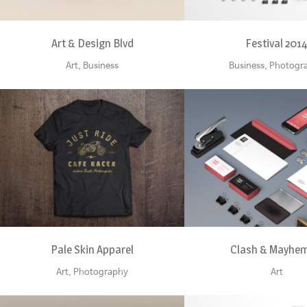
Art & Design Blvd
Festival 201
Art, Business
Business, Photogr
ZOOM
VIEW
ZOOM
VI
Pale Skin Apparel
Clash & Mayhem
Art, Photography
Art