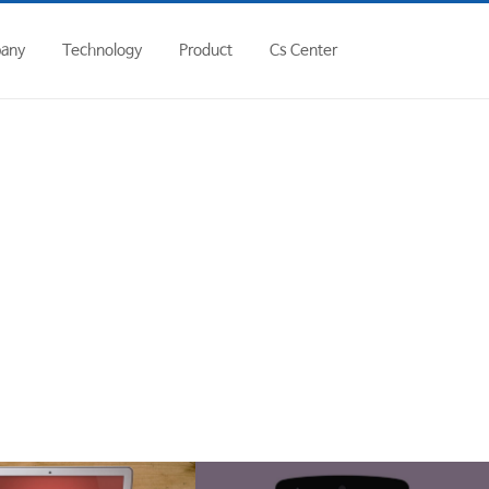
hp
on line
146
any
Technology
Product
Cs Center