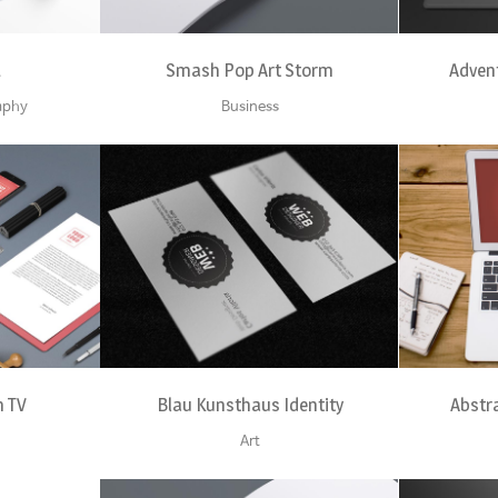
4
Smash Pop Art Storm
Adven
aphy
Business
EW
ZOOM
VIEW
Z
 TV
Blau Kunsthaus Identity
Abstra
Art