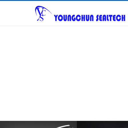
Warning
: ftp_fget() expects parameter 1 to be resource, null given in
/