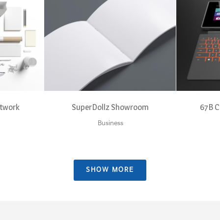
EW
ZOOM
VIEW
Z
rtwork
SuperDollz Showroom
67B C
Business
SHOW MORE