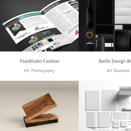
ZOOM
VIEW
ZOOM
VI
Stockholm Fashion
Berlin Design 
Art, Photography
Art, Business
ZOOM
VIEW
ZOOM
VI