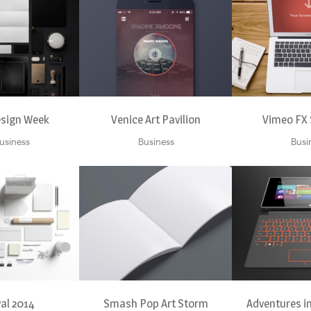
VIEW
ZOOM
VIEW
ZOOM
esign Week
Venice Art Pavilion
Vimeo FX
Business
Business
Busi
VIEW
ZOOM
VIEW
ZOOM
val 2014
Smash Pop Art Storm
Adventures i