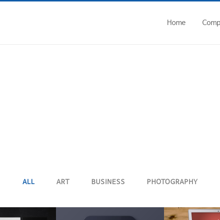
home/ycseal/www/wp-admin/includes/class-wp-filesystem-ftpext.p
Home
Comp
ALL
ART
BUSINESS
PHOTOGRAPHY