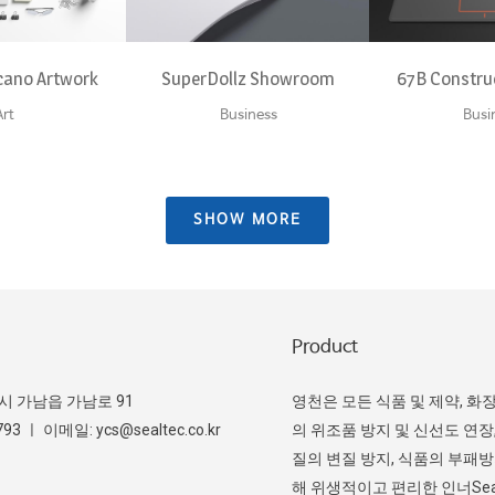
cano Artwork
SuperDollz Showroom
67B Constru
Art
Business
Busi
SHOW MORE
Product
주시 가남읍 가남로 91
영천은 모든 식품 및 제약, 화
3 ㅣ 이메일: ycs@sealtec.co.kr
의 위조품 방지 및 신선도 연장,
질의 변질 방지, 식품의 부패
해 위생적이고 편리한 인너Sea