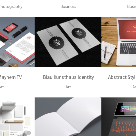
 Photography
Business
Busi
VIEW
ZOOM
VIEW
ZOOM
 Mayhem TV
Blau Kunsthaus Identity
Abstract Sty
Art
Art
Ar
VIEW
ZOOM
VIEW
ZOOM