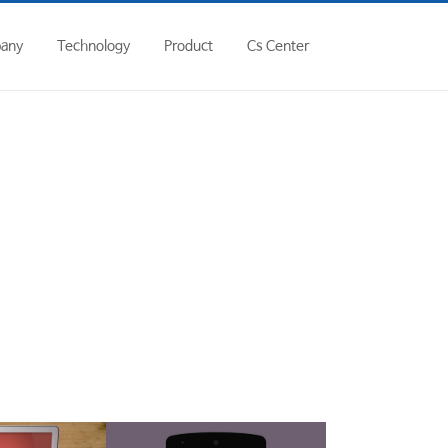
hp
on line
146
any
Technology
Product
Cs Center