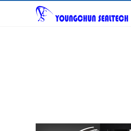
Warning
: ftp_fget() expects parameter 1 to be resource, null given in
/