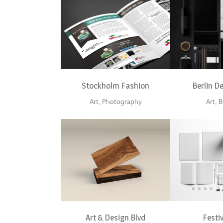
ZOOM
VIEW
ZOOM
Stockholm Fashion
Berlin D
Art, Photography
Art, 
ZOOM
VIEW
ZOOM
Art & Design Blvd
Festi