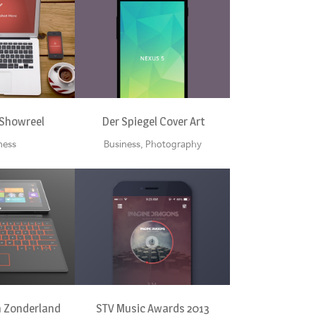
VIEW
ZOOM
VIEW
 Showreel
Der Spiegel Cover Art
ness
Business, Photography
VIEW
ZOOM
VIEW
n Zonderland
STV Music Awards 2013