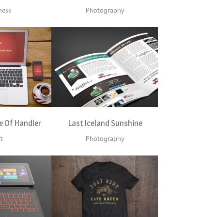
ness
Photography
VIEW
ZOOM
VIEW
le Of Handler
Last Iceland Sunshine
t
Photography
VIEW
ZOOM
VIEW