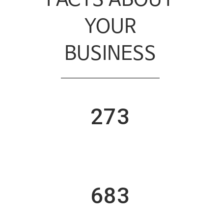
FACTS ABOUT
YOUR
BUSINESS
273
Cups Of Coffee
683
Custom Counters