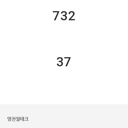
732
Custom Counters
37
Finished Projects
영천씰테크