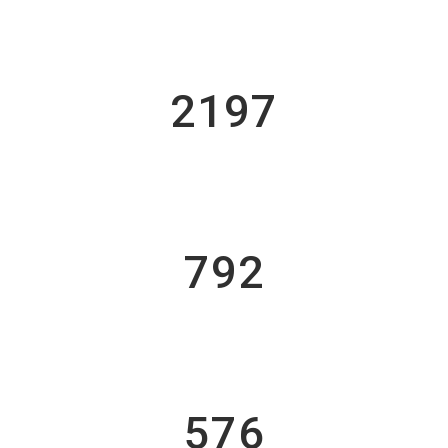
2197
Lines Of Code
792
Lines of Code
576