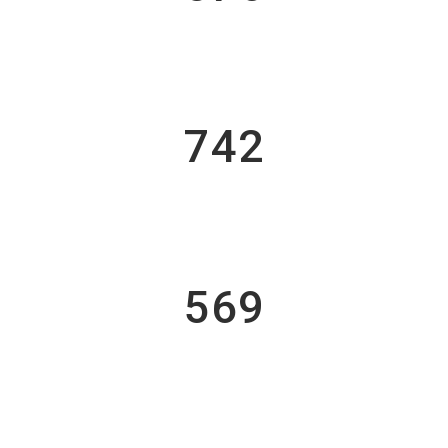
Custom Counters
742
Cups Of Coffee
569
Finished Projects