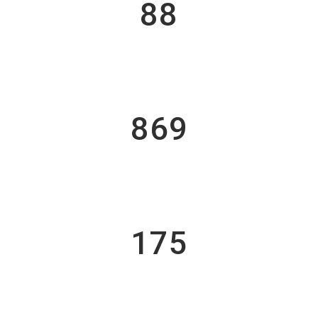
88
Awards Won
869
Lines Of Code
175
Cups Of Coffee