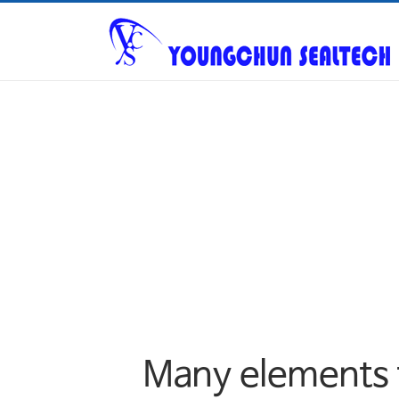
Warning
: ftp_fget() expects parameter 1 to be resource, null given in
/
Many elements 