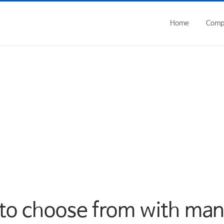
home/ycseal/www/wp-admin/includes/class-wp-filesystem-ftpext.p
Home
Comp
to choose from with man