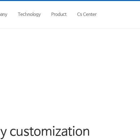
hp
on line
146
any
Technology
Product
Cs Center
y customization